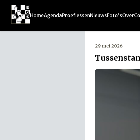
Home
Agenda
Proeflessen
Nieuws
Foto's
Over
Co
29 mei 2026
Tussenstan