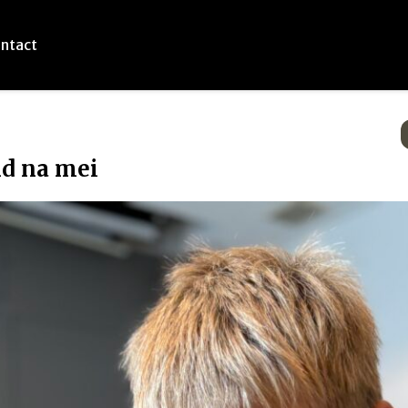
ntact
d na mei