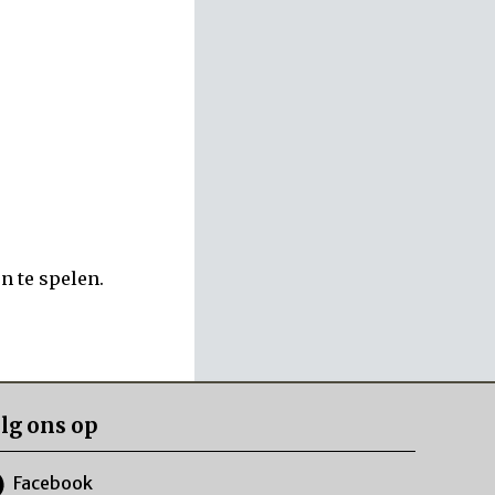
en te spelen.
lg ons op
Facebook