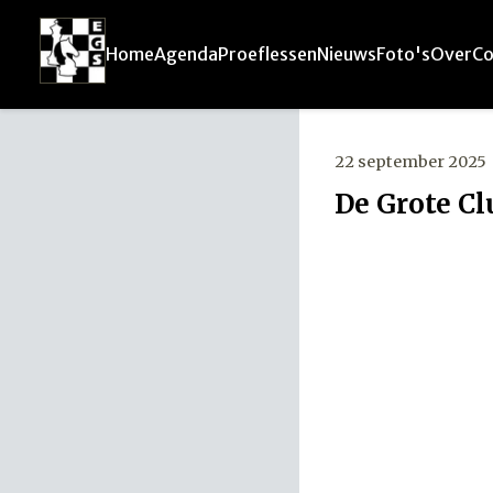
Home
Agenda
Proeflessen
Nieuws
Foto's
Over
Co
22 september 2025
De Grote Cl