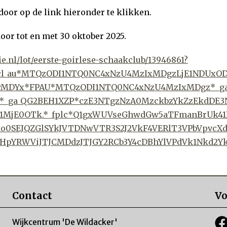
oor op de link hieronder te klikken.
oor tot en met 30 oktober 2025.
tie.nl/lot/eerste-goirlese-schaakclub/13946861?
_gcl_au*MTQzODI1NTQ0NC4xNzU4MzIxMDgzLjE1NDUx
yMDYx*FPAU*MTQzODI1NTQ0NC4xNzU4MzIxMDgz*_g
*_ga_QG2BEH1XZP*czE3NTgzNzA0MzckbzYkZzEkdDE3
1MjE0OTk.*_fplc*Q1gxWUVseGhwdGw5aTFmanBrUk4
o0SEJQZGlSYkJVTDNwVTR3S2J2VkF4VERlT3VPbVpvc
dHpYRWViJTJCMDdzJTJGY2RCb3Y4cDBhYlVPdVk1Nkd2Y
Contact
Vo
Wijkcentrum 'De Wildacker'