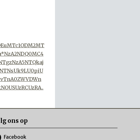
ODEuMTc1ODM2MT
a*NzA2NDQ0MC4
NTgzNzA5NTQkaj
1NTNsUk9LU0piU
XdvTnA0ZWVDWn
kNOUSUzRCUzRA..
lg ons op
Facebook