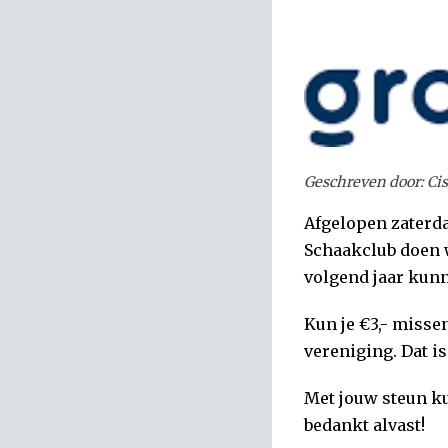
Geschreven door: Ci
Afgelopen zaterda
Schaakclub doen w
volgend jaar kunn
Kun je €3,- missen
vereniging. Dat i
Met jouw steun k
bedankt alvast!