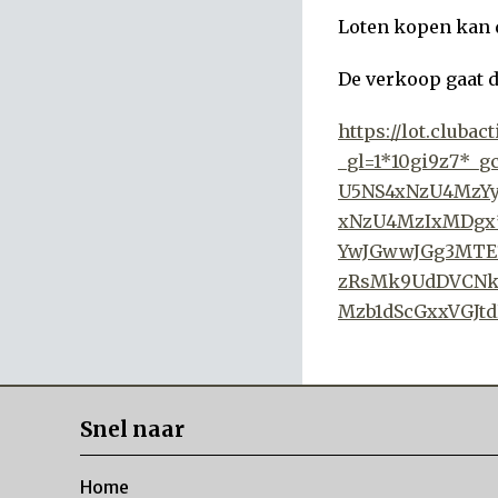
Loten kopen kan d
De verkoop gaat d
https://lot.clubac
_gl=1*10gi9z7*
U5NS4xNzU4MzY
xNzU4MzIxMDgx
YwJGwwJGg3MTE
zRsMk9UdDVCNk
Mzb1dScGxxVGJt
Snel naar
Home